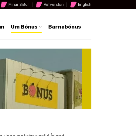
Mínar Síður
Vefverslun
English
un
Um Bónus
Barnabónus