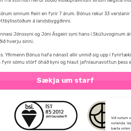
m frá stofnun hefur boðið viðskiptavinum sínum lægsta mö
um sinnum fleiri en fyrir 7 árum. Bónus rekur 33 verslanir u
ttbýlisstöðum á landsbyggðinni.
nesi Jónssyni og Jóni Ásgeiri syni hans í Skútuvoginum ári
ið hverju sinni.
ús. Yfirmenn Bónus hafa nánast allir unnið sig upp í fyrirtæk
fyrir sömu störf óháð kyni og hlaut jafnlaunavottun þess e
Sækja um starf
Við notum v
notenda. Va
bæta virkni