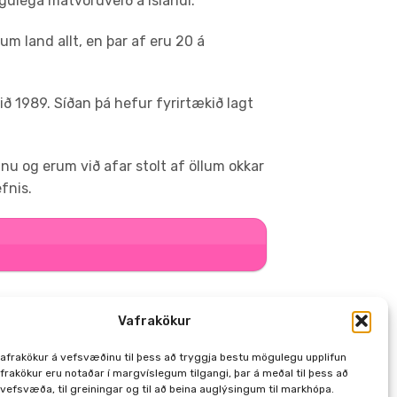
gulega matvöruverð á Íslandi.
m land allt, en þar af eru 20 á
ð 1989. Síðan þá hefur fyrirtækið lagt
inu og erum við afar stolt af öllum okkar
fnis.
Vafrakökur
afrakökur á vefsvæðinu til þess að tryggja bestu mögulegu upplifun
frakökur eru notaðar í margvíslegum tilgangi, þar á meðal til þess að
 vefsvæða, til greiningar og til að beina auglýsingum til markhópa.