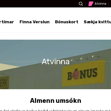
Atvinna
rtímar
Finna Verslun
Bónuskort
Sækja kvitt
Atvinna
Almenn umsókn