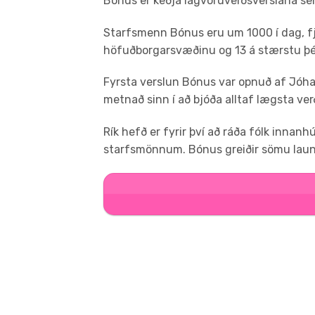
Bónus er keðja lágvöruverðsverslana se
Starfsmenn Bónus eru um 1000 í dag, fjór
höfuðborgarsvæðinu og 13 á stærstu þé
Fyrsta verslun Bónus var opnuð af Jóhan
metnað sinn í að bjóða alltaf lægsta verð
Rík hefð er fyrir því að ráða fólk innanh
starfsmönnum. Bónus greiðir sömu laun 