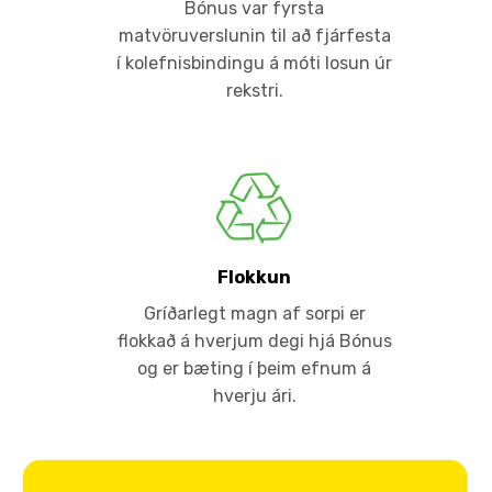
Bónus var fyrsta
matvöruverslunin til að fjárfesta
í kolefnisbindingu á móti losun úr
rekstri.
Flokkun
Gríðarlegt magn af sorpi er
flokkað á hverjum degi hjá Bónus
og er bæting í þeim efnum á
hverju ári.