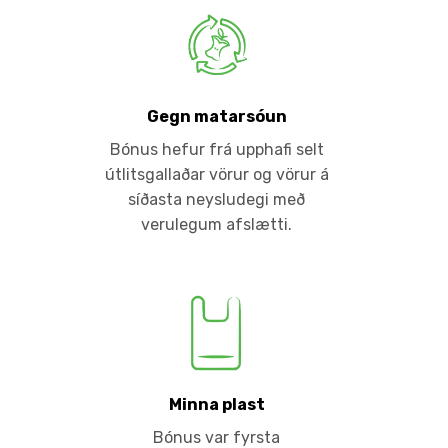
Gegn matarsóun
Bónus hefur frá upphafi selt
útlitsgallaðar vörur og vörur á
síðasta neysludegi með
verulegum afslætti.
Minna plast
Bónus var fyrsta