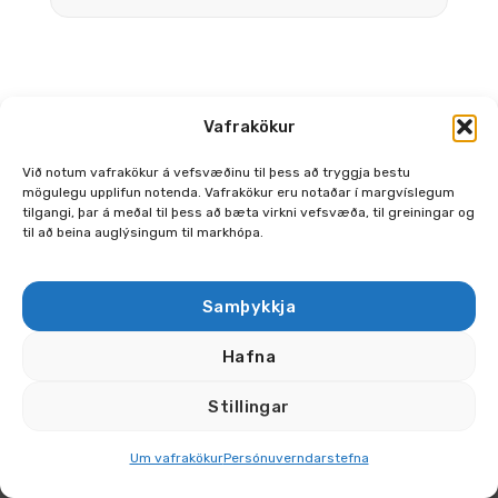
Vafrakökur
Við notum vafrakökur á vefsvæðinu til þess að tryggja bestu
mögulegu upplifun notenda. Vafrakökur eru notaðar í margvíslegum
Bónus © 2026 Allur réttur áskilinn | Norðlingabraut 2, 110
tilgangi, þar á meðal til þess að bæta virkni vefsvæða, til greiningar og
til að beina auglýsingum til markhópa.
Reykjavík | kt. 450199-3389 | VSK nr. 106034 | Sími: 527-9000
Samþykkja
Hafna
Stillingar
Um vafrakökur
Persónuverndarstefna