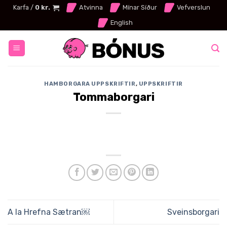
Skip
Karfa /
0
kr.
Atvinna
Mínar Síður
Vefverslun
to
English
content
HAMBORGARA UPPSKRIFTIR
,
UPPSKRIFTIR
Tommaborgari
A la Hrefna Sætran￼
Sveinsborgari