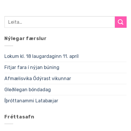
Nýlegar færslur
Lokum kl. 18 laugardaginn 11. apríl
Fitjar fara í nýjan búning
Afmælisvika Ódýrast vikunnar
Gleðilegan bóndadag
Íþróttanammi Latabæjar
Fréttasafn