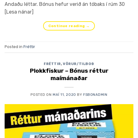
Andaðu léttar. Bónus hefur verið án tóbaks í rúm 30
[Lesa nánar]
Continue reading
→
Posted in
Fréttir
FRÉTTIR
,
VÖRUR/TILBOÐ
Plokkfiskur – Bónus réttur
maímánaðar
POSTED ON
MAÍ 11, 2020
BY
FSBONADMIN