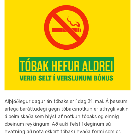
Alþjóðlegur dagur án tóbaks er í dag 31. maí. Á þessum
árlega baráttudegi gegn tóbaksnotkun er athygli vakin
á þeim skaða sem hlýst af notkun tóbaks og einnig
óbeinum reykingum. Að auki felst í deginum sú
hvatning að nota ekkert tóbak í hvaða formi sem er.