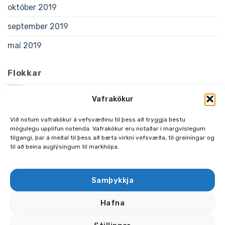
október 2019
september 2019
maí 2019
Flokkar
Vafrakökur
Fréttir
Við notum vafrakökur á vefsvæðinu til þess að tryggja bestu
Hamborgara Uppskriftir
mögulegu upplifun notenda. Vafrakökur eru notaðar í margvíslegum
tilgangi, þar á meðal til þess að bæta virkni vefsvæða, til greiningar og
Uncategorized
til að beina auglýsingum til markhópa.
Uppskriftir
Vörur/Tilboð
Samþykkja
Hafna