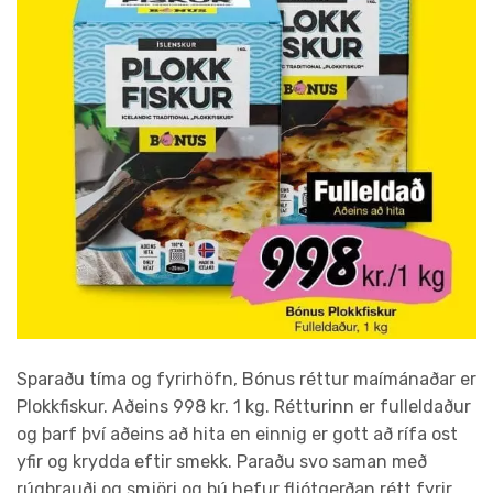
Sparaðu tíma og fyrirhöfn, Bónus réttur maímánaðar er
Plokkfiskur. Aðeins 998 kr. 1 kg. Rétturinn er fulleldaður
og þarf því aðeins að hita en einnig er gott að rífa ost
yfir og krydda eftir smekk. Paraðu svo saman með
rúgbrauði og smjöri og þú hefur fljótgerðan rétt fyrir