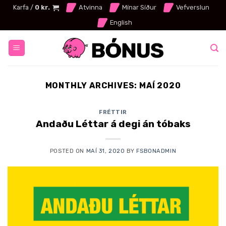
Skip
Karfa /
0
kr.
Atvinna
Mínar Síður
Vefverslun
to
English
content
MONTHLY ARCHIVES:
MAÍ 2020
FRÉTTIR
Andaðu Léttar á degi án tóbaks
POSTED ON
MAÍ 31, 2020
BY
FSBONADMIN