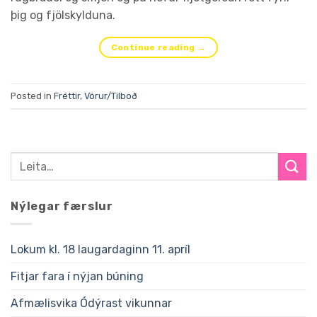
þig og fjölskylduna.
Continue reading
→
Posted in
Fréttir
,
Vörur/Tilboð
Nýlegar færslur
Lokum kl. 18 laugardaginn 11. apríl
Fitjar fara í nýjan búning
Afmælisvika Ódýrast vikunnar