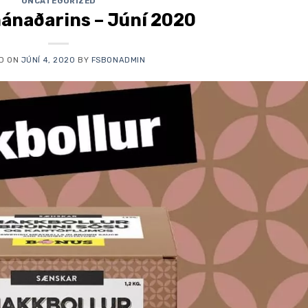
UNCATEGORIZED
ánaðarins – Júní 2020
D ON
JÚNÍ 4, 2020
BY
FSBONADMIN