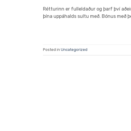
Rétturinn er fulleldaður og þarf því aðe
þína uppáhalds sultu með. Bónus með þé
Posted in
Uncategorized