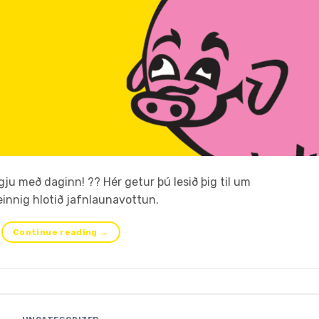
ju með daginn! ?? Hér getur þú lesið þig til um
innig hlotið jafnlaunavottun.
Continue reading
→