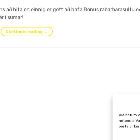
ins að hita en einnig er gott að hafa Bónus rabarbarasultu e
r í sumar!
Continue reading
→
Við notum v
notenda. Va
bæta virkni