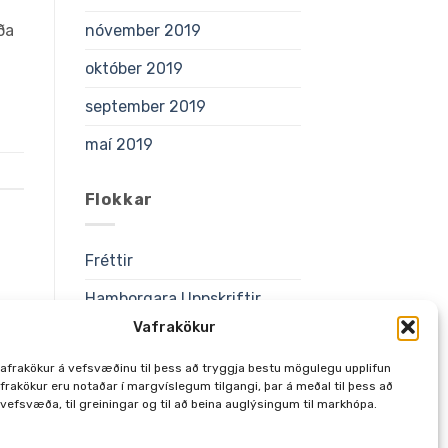
nóvember 2019
ða
október 2019
september 2019
maí 2019
Flokkar
Fréttir
Hamborgara Uppskriftir
Vafrakökur
Uncategorized
afrakökur á vefsvæðinu til þess að tryggja bestu mögulegu upplifun
Uppskriftir
frakökur eru notaðar í margvíslegum tilgangi, þar á meðal til þess að
 vefsvæða, til greiningar og til að beina auglýsingum til markhópa.
Vörur/Tilboð