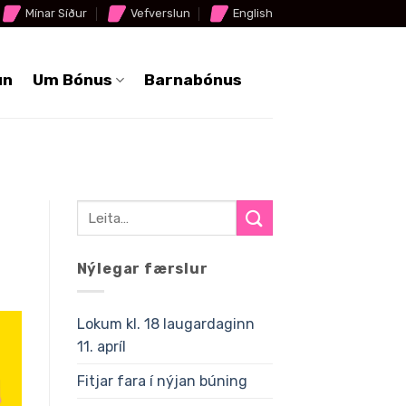
Mínar Síður
Vefverslun
English
un
Um Bónus
Barnabónus
Nýlegar færslur
Lokum kl. 18 laugardaginn
11. apríl
Fitjar fara í nýjan búning