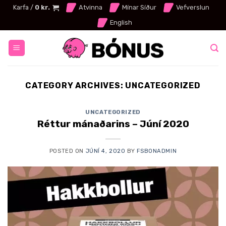
Skip
Karfa /
0
kr.
Atvinna
Mínar Síður
Vefverslun
to
English
content
CATEGORY ARCHIVES:
UNCATEGORIZED
UNCATEGORIZED
Réttur mánaðarins – Júní 2020
POSTED ON
JÚNÍ 4, 2020
BY
FSBONADMIN