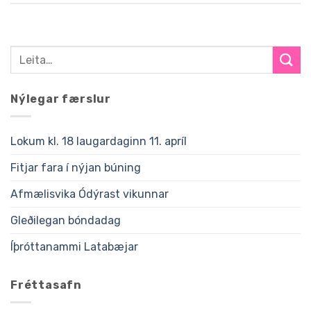
Nýlegar færslur
Lokum kl. 18 laugardaginn 11. apríl
Fitjar fara í nýjan búning
Afmælisvika Ódýrast vikunnar
Gleðilegan bóndadag
Íþróttanammi Latabæjar
Fréttasafn