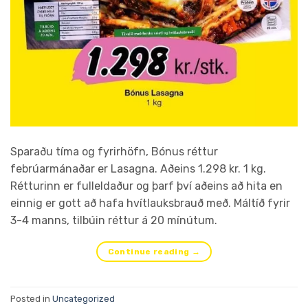
Sparaðu tíma og fyrirhöfn, Bónus réttur
febrúarmánaðar er Lasagna. Aðeins 1.298 kr. 1 kg.
Rétturinn er fulleldaður og þarf því aðeins að hita en
einnig er gott að hafa hvítlauksbrauð með. Máltíð fyrir
3-4 manns, tilbúin réttur á 20 mínútum.
Continue reading
→
Posted in
Uncategorized