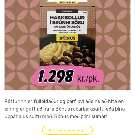
Rétturinn er fulleldaður og þarf því aðeins að hita en
einnig er gott að hafa Bónus rabarbarasultu eða þína
uppáhalds sultu með. Bónus með þér í sumar!
Continue reading
→