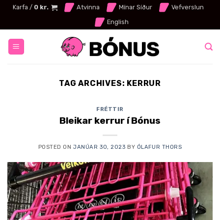
Skip
Karfa /
0
kr.
Atvinna
Mínar Síður
Vefverslun
to
English
content
TAG ARCHIVES:
KERRUR
FRÉTTIR
Bleikar kerrur í Bónus
POSTED ON
JANÚAR 30, 2023
BY
ÓLAFUR THORS