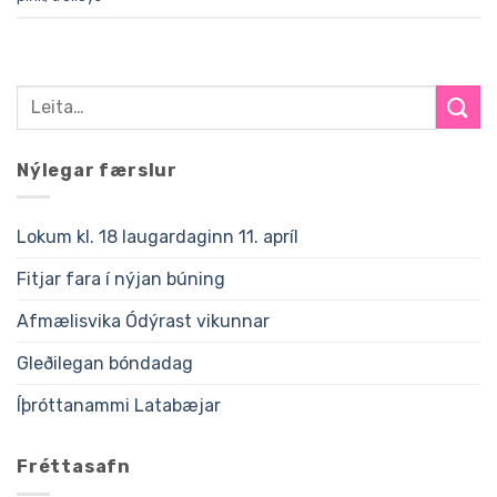
Nýlegar færslur
Lokum kl. 18 laugardaginn 11. apríl
Fitjar fara í nýjan búning
Afmælisvika Ódýrast vikunnar
Gleðilegan bóndadag
Íþróttanammi Latabæjar
Fréttasafn