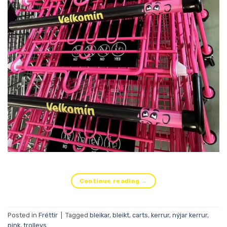
Continue reading
→
Posted in
Fréttir
|
Tagged
bleikar
,
bleikt
,
carts
,
kerrur
,
nýjar kerrur
,
pink
,
trolleys