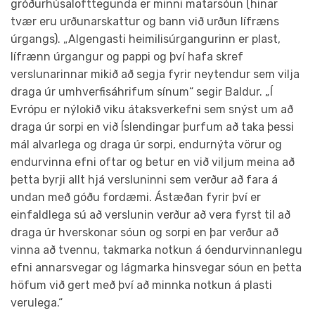
gróðurhúsalofttegunda er minni matarsóun (hinar
tvær eru urðunarskattur og bann við urðun lífræns
úrgangs). „Algengasti heimilisúrgangurinn er plast,
lífrænn úrgangur og pappi og því hafa skref
verslunarinnar mikið að segja fyrir neytendur sem vilja
draga úr umhverfisáhrifum sínum“ segir Baldur. „Í
Evrópu er nýlokið viku átaksverkefni sem snýst um að
draga úr sorpi en við Íslendingar þurfum að taka þessi
mál alvarlega og draga úr sorpi, endurnýta vörur og
endurvinna efni oftar og betur en við viljum meina að
þetta byrji allt hjá versluninni sem verður að fara á
undan með góðu fordæmi. Ástæðan fyrir því er
einfaldlega sú að verslunin verður að vera fyrst til að
draga úr hverskonar sóun og sorpi en þar verður að
vinna að tvennu, takmarka notkun á óendurvinnanlegu
efni annarsvegar og lágmarka hinsvegar sóun en þetta
höfum við gert með því að minnka notkun á plasti
verulega.“