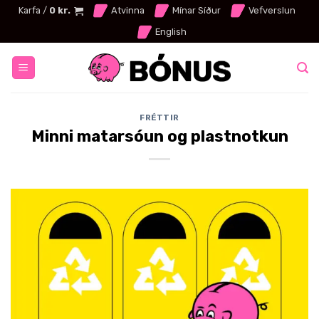
Skip
Karfa /
0
kr.
Atvinna
Mínar Síður
Vefverslun
to
English
content
FRÉTTIR
Minni matarsóun og plastnotkun