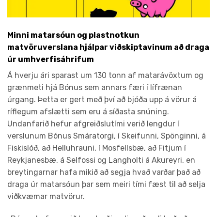
Minni matarsóun og plastnotkun
matvöruverslana hjálpar viðskiptavinum að draga
úr umhverfisáhrifum
Á hverju ári sparast um 130 tonn af matarávöxtum og
grænmeti hjá Bónus sem annars færi í lífrænan
úrgang. Þetta er gert með því að bjóða upp á vörur á
ríflegum afslætti sem eru á síðasta snúning.
Undanfarið hefur afgreiðslutími verið lengdur í
verslunum Bónus Smáratorgi, í Skeifunni, Spönginni, á
Fiskislóð, að Helluhrauni, í Mosfellsbæ, að Fitjum í
Reykjanesbæ, á Selfossi og Langholti á Akureyri, en
breytingarnar hafa mikið að segja hvað varðar það að
draga úr matarsóun þar sem meiri tími fæst til að selja
viðkvæmar matvörur.