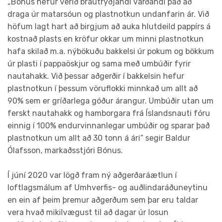
„Bónus hefur verið brautryðjandi varðandi það að
draga úr matarsóun og plastnotkun undanfarin ár. Við
höfum lagt hart að birgjum að auka hlutdeild pappírs á
kostnað plasts en kröfur okkar um minni plastnotkun
hafa skilað m.a. nýbökuðu bakkelsi úr pokum og bökkum
úr plasti í pappaöskjur og sama með umbúðir fyrir
nautahakk. Við þessar aðgerðir í bakkelsin hefur
plastnotkun í þessum vöruflokki minnkað um allt að
90% sem er gríðarlega góður árangur. Umbúðir utan um
ferskt nautahakk og hamborgara frá Íslandsnauti fóru
einnig í 100% endurvinnanlegar umbúðir og sparar það
plastnotkun um allt að 30 tonn á ári“ segir Baldur
Ólafsson, markaðsstjóri Bónus.
Í júní 2020 var lögð fram ný aðgerðaráætlun í
loftlagsmálum af Umhverfis- og auðlindaráðuneytinu
en ein af þeim þremur aðgerðum sem þar eru taldar
vera hvað mikilvægust til að dagar úr losun