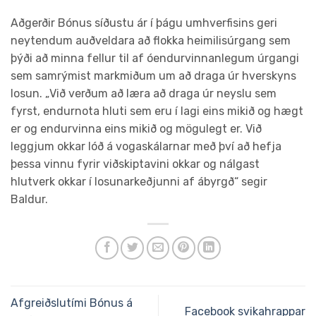
Aðgerðir Bónus síðustu ár í þágu umhverfisins geri
neytendum auðveldara að flokka heimilisúrgang sem
þýði að minna fellur til af óendurvinnanlegum úrgangi
sem samrýmist markmiðum um að draga úr hverskyns
losun. „Við verðum að læra að draga úr neyslu sem
fyrst, endurnota hluti sem eru í lagi eins mikið og hægt
er og endurvinna eins mikið og mögulegt er. Við
leggjum okkar lóð á vogaskálarnar með því að hefja
þessa vinnu fyrir viðskiptavini okkar og nálgast
hlutverk okkar í losunarkeðjunni af ábyrgð“ segir
Baldur.
Afgreiðslutími Bónus á
Facebook svikahrappar