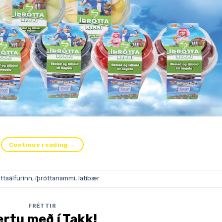
Continue reading
→
óttaálfurinn
,
íþróttanammi
,
latibær
FRÉTTIR
ertu með í Takk!