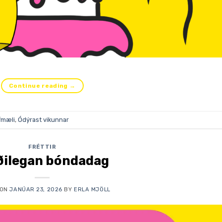
Continue reading
→
fmæli
,
Ódýrast vikunnar
FRÉTTIR
ðilegan bóndadag
 ON
JANÚAR 23, 2026
BY
ERLA MJÖLL