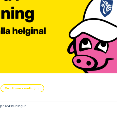
Continue reading
→
jar
,
Nýr búningur