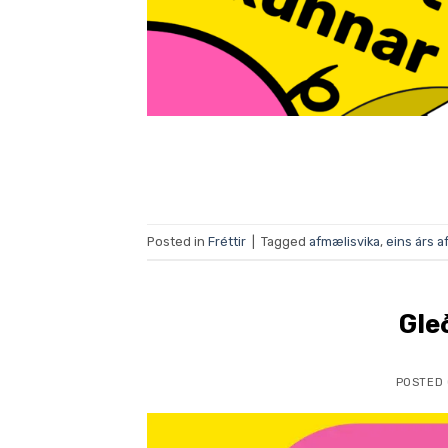
Posted in
Fréttir
|
Tagged
afmælisvika
,
eins árs a
Gle
POSTED