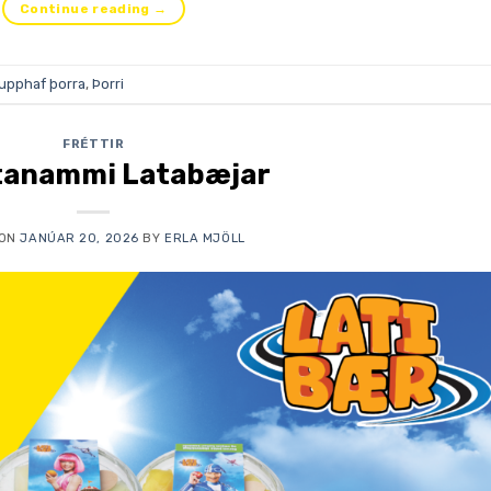
Continue reading
→
upphaf þorra
,
Þorri
FRÉTTIR
tanammi Latabæjar
 ON
JANÚAR 20, 2026
BY
ERLA MJÖLL