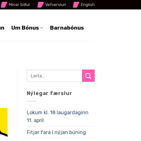
Mínar Síður
Vefverslun
English
un
Um Bónus
Barnabónus
Nýlegar færslur
Lokum kl. 18 laugardaginn
11. apríl
Fitjar fara í nýjan búning