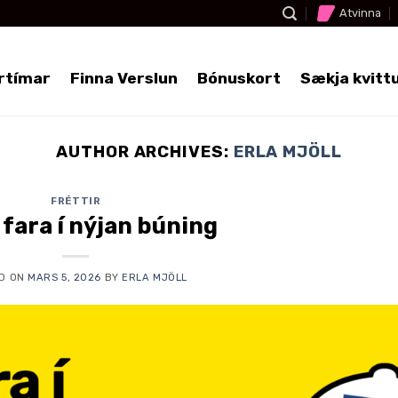
Atvinna
rtímar
Finna Verslun
Bónuskort
Sækja kvitt
AUTHOR ARCHIVES:
ERLA MJÖLL
FRÉTTIR
 fara í nýjan búning
D ON
MARS 5, 2026
BY
ERLA MJÖLL