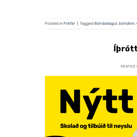
Posted in
Fréttir
|
Tagged
Bóndadagur
,
bóndinn
,
Íþrót
POSTED