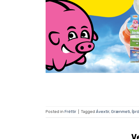
Posted in
Fréttir
|
Tagged
Ávextir
,
Grænmeti
,
Íþr
V