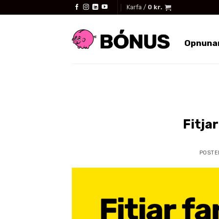
Skip
Karfa /
0
kr.
to
content
Opnuna
Fitjar
POSTE